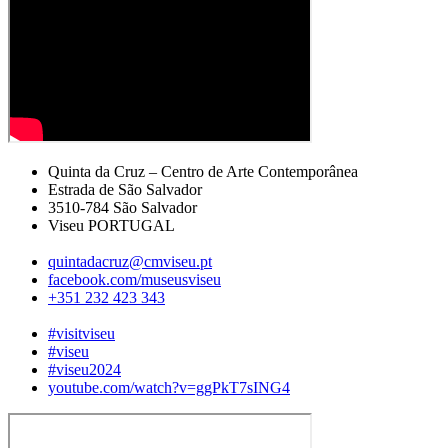
Quinta da Cruz – Centro de Arte Contemporânea
Estrada de São Salvador
3510-784 São Salvador
Viseu PORTUGAL
quintadacruz@cmviseu.pt
facebook.com/museusviseu
+351 232 423 343
#visitviseu
#viseu
#viseu2024
youtube.com/watch?v=ggPkT7sING4