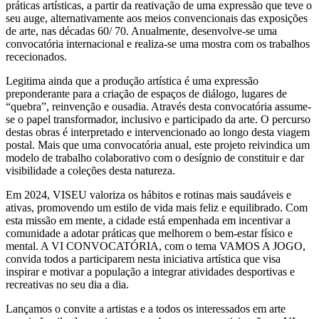
práticas artísticas, a partir da reativação de uma expressão que teve o
seu auge, alternativamente aos meios convencionais das exposições
de arte, nas décadas 60/ 70. Anualmente, desenvolve-se uma
convocatória internacional e realiza-se uma mostra com os trabalhos
rececionados.
Legitima ainda que a produção artística é uma expressão
preponderante para a criação de espaços de diálogo, lugares de
“quebra”, reinvenção e ousadia. Através desta convocatória assume-
se o papel transformador, inclusivo e participado da arte. O percurso
destas obras é interpretado e intervencionado ao longo desta viagem
postal. Mais que uma convocatória anual, este projeto reivindica um
modelo de trabalho colaborativo com o desígnio de constituir e dar
visibilidade a coleções desta natureza.
Em 2024, VISEU valoriza os hábitos e rotinas mais saudáveis e
ativas, promovendo um estilo de vida mais feliz e equilibrado. Com
esta missão em mente, a cidade está empenhada em incentivar a
comunidade a adotar práticas que melhorem o bem-estar físico e
mental. A VI CONVOCATÓRIA, com o tema VAMOS A JOGO,
convida todos a participarem nesta iniciativa artística que visa
inspirar e motivar a população a integrar atividades desportivas e
recreativas no seu dia a dia.
Lançamos o convite a artistas e a todos os interessados em arte