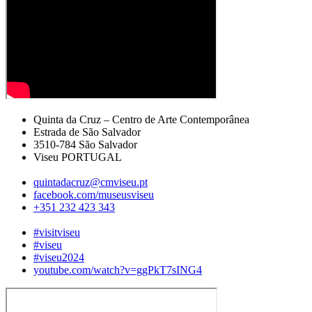
Quinta da Cruz – Centro de Arte Contemporânea
Estrada de São Salvador
3510-784 São Salvador
Viseu PORTUGAL
quintadacruz@cmviseu.pt
facebook.com/museusviseu
+351 232 423 343
#visitviseu
#viseu
#viseu2024
youtube.com/watch?v=ggPkT7sING4