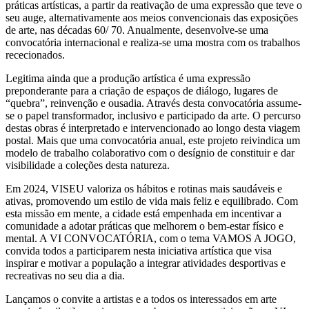
práticas artísticas, a partir da reativação de uma expressão que teve o
seu auge, alternativamente aos meios convencionais das exposições
de arte, nas décadas 60/ 70. Anualmente, desenvolve-se uma
convocatória internacional e realiza-se uma mostra com os trabalhos
rececionados.
Legitima ainda que a produção artística é uma expressão
preponderante para a criação de espaços de diálogo, lugares de
“quebra”, reinvenção e ousadia. Através desta convocatória assume-
se o papel transformador, inclusivo e participado da arte. O percurso
destas obras é interpretado e intervencionado ao longo desta viagem
postal. Mais que uma convocatória anual, este projeto reivindica um
modelo de trabalho colaborativo com o desígnio de constituir e dar
visibilidade a coleções desta natureza.
Em 2024, VISEU valoriza os hábitos e rotinas mais saudáveis e
ativas, promovendo um estilo de vida mais feliz e equilibrado. Com
esta missão em mente, a cidade está empenhada em incentivar a
comunidade a adotar práticas que melhorem o bem-estar físico e
mental. A VI CONVOCATÓRIA, com o tema VAMOS A JOGO,
convida todos a participarem nesta iniciativa artística que visa
inspirar e motivar a população a integrar atividades desportivas e
recreativas no seu dia a dia.
Lançamos o convite a artistas e a todos os interessados em arte