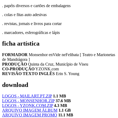
. papéis diversos e cartões de embalagens
. colas e fitas auto adesivas
. revistas, jornais e livros para cortar
. marcadores, esferográficas e lápis
ficha artística
FORMADOR
Monsenhor enVide neFelibata [ Teatro e Marionetas
de Mandrágora ]
PRODUÇÃO
Quinta da Cruz, Município de Viseu
CO-PRODUÇÃO
YZONK.com
REVISÃO TEXTO INGLÊS
Erin S. Young
download
LOGOS - MAILART.PT.ZIP
1.1 MB
LOGOS - MONSENHOR.ZIP
37.6 MB
LOGOS - YZONK.COM.ZIP
4.3 MB
ARQUIVO IMAGEM ÁLBUM
1.1 GB
ARQUIVO IMAGEM PROMO
11.1 MB